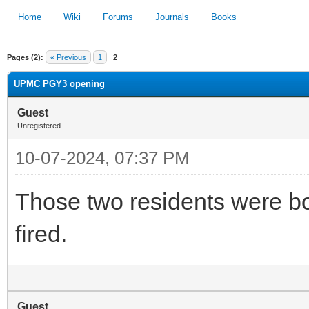
Home
Wiki
Forums
Journals
Books
Pages (2):
« Previous
1
2
1
2
3
4
5
UPMC PGY3 opening
Guest
Unregistered
10-07-2024, 07:37 PM
Those two residents were bo
fired.
Guest