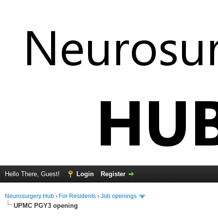
Hello There, Guest!
Login
Register
Neurosurgery Hub
›
For Residents
›
Job openings
UPMC PGY3 opening