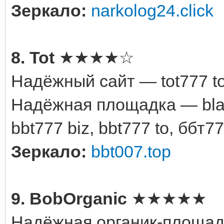
Зеркало:
narkolog24.click
8. Tot
★★★★☆
Надёжный сайт — tot777 t
Надёжная площадка — black
bbt777 biz, bbt777 to, ббт77
Зеркало:
bbt007.top
9. BobOrganic
★★★★★
Надёжная органик-площад