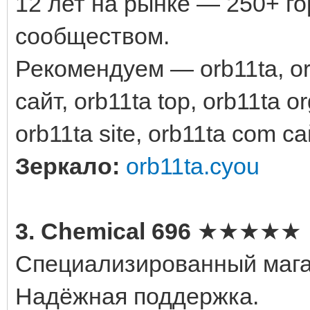
12 лет на рынке — 250+ г
сообществом.
Рекомендуем — orb11ta, orb
сайт, orb11ta top, orb11ta or
orb11ta site, orb11ta com с
Зеркало:
orb11ta.cyou
3. Chemical 696
★★★★★
Специализированный мага
Надёжная поддержка.