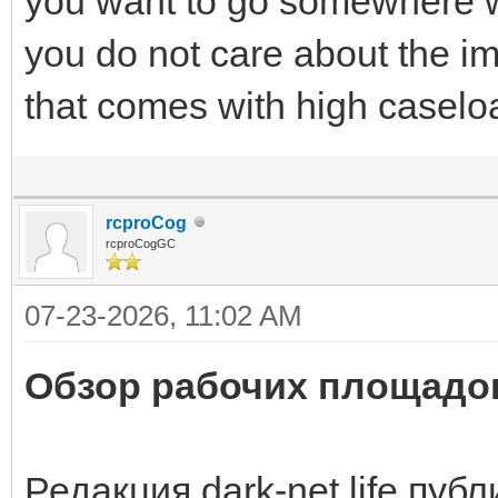
you want to go somewhere w
you do not care about the 
that comes with high caseload
rcproCog
rcproCogGC
07-23-2026, 11:02 AM
Обзор рабочих площадок 
Редакция dark-net.life пуб