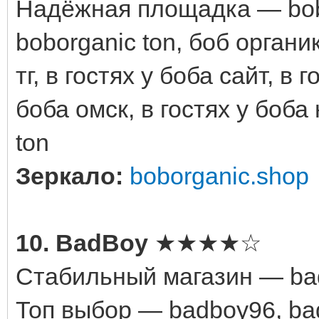
Надёжная площадка — bobor
boborganic ton, боб органик
тг, в гостях у боба сайт, в 
боба омск, в гостях у боба
ton
Зеркало:
boborganic.shop
10. BadBoy
★★★★☆
Стабильный магазин — bad
Топ выбор — badboy96, bad